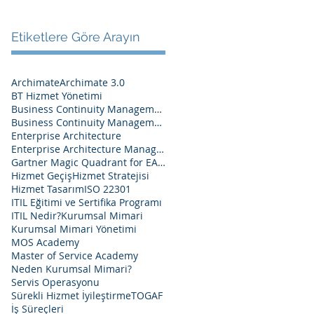
Etiketlere Göre Arayın
Archimate
Archimate 3.0
BT Hizmet Yönetimi
Business Continuity Management
Business Continuity Management System
Enterprise Architecture
Enterprise Architecture Management
Gartner Magic Quadrant for EA Tools 2020
Hizmet Geçiş
Hizmet Stratejisi
Hizmet Tasarım
ISO 22301
ITIL Eğitimi ve Sertifika Programı
ITIL Nedir?
Kurumsal Mimari
Kurumsal Mimari Yönetimi
MOS Academy
Master of Service Academy
Neden Kurumsal Mimari?
Servis Operasyonu
Sürekli Hizmet İyileştirme
TOGAF
İş Süreçleri