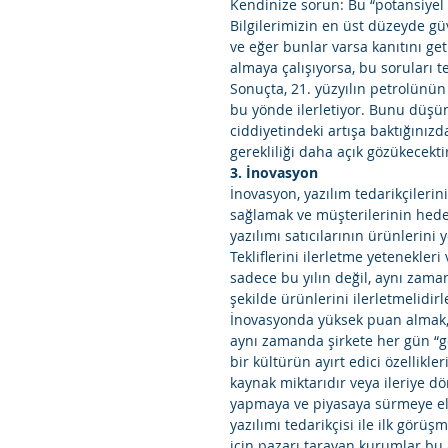
Kendinize sorun: Bu “potansiyel i
Bilgilerimizin en üst düzeyde güv
ve eğer bunlar varsa kanıtını geti
almaya çalışıyorsa, bu soruları 
Sonuçta, 21. yüzyılın petrolünün 
bu yönde ilerletiyor. Bunu düşün
ciddiyetindeki artışa baktığınızd
gerekliliği daha açık gözükecektir
3. İnovasyon
İnovasyon, yazılım tedarikçilerini
sağlamak ve müşterilerinin hede
yazılımı satıcılarının ürünlerini
Tekliflerini ilerletme yetenekleri
sadece bu yılın değil, aynı zama
şekilde ürünlerini ilerletmelidirle
İnovasyonda yüksek puan almak, 
aynı zamanda şirkete her gün “gel
bir kültürün ayırt edici özellikle
kaynak miktarıdır veya ileriye dönü
yapmaya ve piyasaya sürmeye elve
yazılımı tedarikçisi ile ilk görü
için pazarı tarayan kurumlar bu 