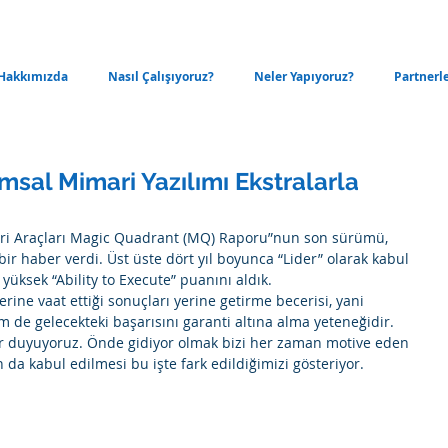
Hakkımızda
Nasıl Çalışıyoruz?
Neler Yapıyoruz?
Partnerl
sal Mimari Yazılımı Ekstralarla
ari Araçları Magic Quadrant (MQ) Raporu”nun son sürümü, 
ir haber verdi. Üst üste dört yıl boyunca “Lider” olarak kabul 
 yüksek “Ability to Execute” puanını aldık. 
erine vaat ettiği sonuçları yerine getirme becerisi, yani 
de gelecekteki başarısını garanti altına alma yeteneğidir. 
r duyuyoruz. Önde gidiyor olmak bizi her zaman motive eden 
 da kabul edilmesi bu işte fark edildiğimizi gösteriyor. 