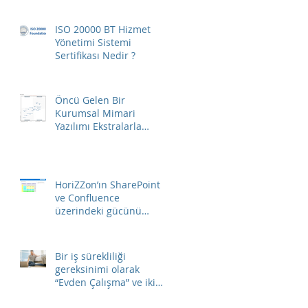
ISO 20000 BT Hizmet
Yönetimi Sistemi
Sertifikası Nedir ?
Öncü Gelen Bir
Kurumsal Mimari
Yazılımı Ekstralarla
Birlikte Gelir…
HoriZZon’ın SharePoint
ve Confluence
üzerindeki gücünü
ortaya çıkarın…
Bir iş sürekliliği
gereksinimi olarak
“Evden Çalışma”​ ve iki
temel ihtiyaç.