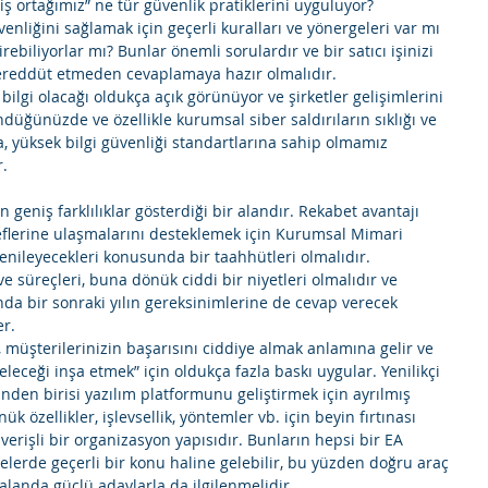
ş ortağımız” ne tür güvenlik pratiklerini uyguluyor? 
enliğini sağlamak için geçerli kuralları ve yönergeleri var mı 
rebiliyorlar mı? Bunlar önemli sorulardır ve bir satıcı işinizi 
tereddüt etmeden cevaplamaya hazır olmalıdır. 
bilgi olacağı oldukça açık görünüyor ve şirketler gelişimlerini 
düğünüzde ve özellikle kurumsal siber saldırıların sıklığı ve 
a, yüksek bilgi güvenliği standartlarına sahip olmamız 
. 
n geniş farklılıklar gösterdiği bir alandır. Rekabet avantajı 
flerine ulaşmalarını desteklemek için Kurumsal Mimari 
 yenileyecekleri konusunda bir taahhütleri olmalıdır. 
 ve süreçleri, buna dönük ciddi bir niyetleri olmalıdır ve 
nda bir sonraki yılın gereksinimlerine de cevap verecek 
r. 
müşterilerinizin başarısını ciddiye almak anlamına gelir ve 
eceği inşa etmek” için oldukça fazla baskı uygular. Yenilikçi 
rinden birisi yazılım platformunu geliştirmek için ayrılmış 
k özellikler, işlevsellik, yöntemler vb. için beyin fırtınası 
rişli bir organizasyon yapısıdır. Bunların hepsi bir EA 
şmelerde geçerli bir konu haline gelebilir, bu yüzden doğru araç 
alanda güçlü adaylarla da ilgilenmelidir. 