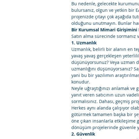
Bu nedenle, gelecekte kurumunuz
bulursanız, olgun ve yetkin bir
projenizde çıtayı çok aşağıda t
olduğunu unutmayın. Bunlar hari
Bir Kurumsal Mimari Girişimini 
Satın alma sürecinde sormanız ve
1. Uzmanlık
Uzmanlık, belirli bir alanın en
yavaş yavaş gerçekleşen yeterli
düşünüyorsunuz? Veya uzman dan
uzmanlığını düşünüyorsanız? Sağ
yani bu bir yazılımın araştırılma
konudur. 
Neyle uğraştığınızı anlamak ve ge
yanıt veren satıcının uzun vadel
sormalısınız. Dahası, geçmiş proj
Herkes aynı alanda çalışıyor olab
götürmek tamamen başka bir şeydi
öne çıkan insanlarla etkileşime 
dönüşüm projelerinde güvenle yö
2. Güvenlik