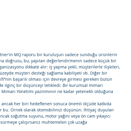
rtner’ın MQ raporu bir kuruluşun sadece sunduğu ürünlerin 
aha doğrusu, bu, yapılan değerlendirmenin sadece küçük bir 
nizasyonu dikkate alır: iş yapma şekli, müşterilerle ilişkileri, 
düzeyde müşteri desteği sağlama kabiliyeti vb. Diğer bir 
ifi”nin başarılı olması için devreye girmesi gereken bütün 
e ilginç bir düşünceyi tetikledi: Bir kurumsal mimari 
l Mimari Yönetimi yazılımının ne kadar yetenekli olduğuna 
, ancak her biri hedeflenen sonuca önemli ölçüde katkıda 
ir bu. Örnek olarak otomobilinizi düşünün. İhtiyaç duyulan 
 ancak soğutma suyunu, motor yağını veya ön cam yıkayıcı 
ı sürmeye çalışırsanız muhtemelen çok uzağa 