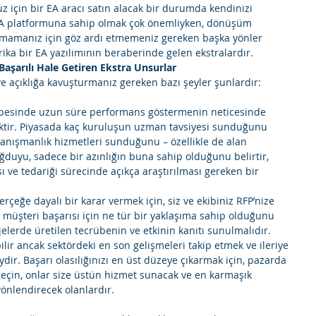
 için bir EA aracı satın alacak bir durumda kendinizi 
 EA platformuna sahip olmak çok önemliyken, dönüşüm 
utmamanız için göz ardı etmemeniz gereken başka yönler 
ka bir EA yazılımının beraberinde gelen ekstralardır. 
Başarılı Hale Getiren Ekstra Unsurlar
 açıklığa kavuşturmanız gereken bazı şeyler şunlardır: 
 tepesinde uzun süre performans göstermenin neticesinde  
liktir. Piyasada kaç kuruluşun uzman tavsiyesi sunduğunu 
ışmanlık hizmetleri sunduğunu – özellikle de alan 
duyu, sadece bir azınlığın buna sahip olduğunu belirtir, 
sı ve tedariği sürecinde açıkça araştırılması gereken bir 
rçeğe dayalı bir karar vermek için, siz ve ekibiniz RFP’nize 
i müşteri başarısı için ne tür bir yaklaşıma sahip olduğunu 
elerde üretilen tecrübenin ve etkinin kanıtı sunulmalıdır. 
ilir ancak sektördeki en son gelişmeleri takip etmek ve ileriye 
r. Başarı olasılığınızı en üst düzeye çıkarmak için, pazarda 
geçin, onlar size üstün hizmet sunacak ve en karmaşık 
nlendirecek olanlardır. 