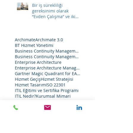
Bir iş sürekliliği
gereksinimi olarak
“Evden Çalışma”​ ve iki
temel ihtiyaç.
Archimate
Archimate 3.0
BT Hizmet Yönetimi
Business Continuity Management
Business Continuity Management System
Enterprise Architecture
Enterprise Architecture Management
Gartner Magic Quadrant for EA Tools 2020
Hizmet Geçiş
Hizmet Stratejisi
Hizmet Tasarım
ISO 22301
ITIL Eğitimi ve Sertifika Programı
ITIL Nedir?
Kurumsal Mimari
Kurumsal Mimari Yönetimi
MOS Academy
Master of Service Academy
Neden Kurumsal Mimari?
Servis Operasyonu
Sürekli Hizmet İyileştirme
TOGAF