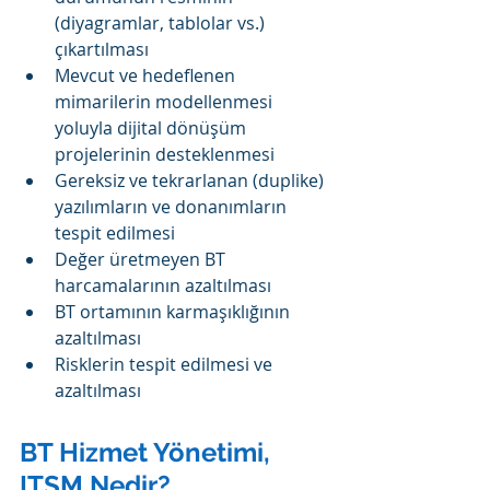
(diyagramlar, tablolar vs.) 
çıkartılması
Mevcut ve hedeflenen 
mimarilerin modellenmesi 
yoluyla dijital dönüşüm 
projelerinin desteklenmesi
Gereksiz ve tekrarlanan (duplike) 
yazılımların ve donanımların 
tespit edilmesi
Değer üretmeyen BT 
harcamalarının azaltılması
BT ortamının karmaşıklığının 
azaltılması
Risklerin tespit edilmesi ve 
azaltılması
BT Hizmet Yönetimi, 
ITSM Nedir?