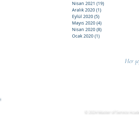
Nisan 2021
(19)
19 yazı
Aralık 2020
(1)
1 yazı
Eylül 2020
(5)
5 yazı
Mayıs 2020
(4)
4 yazı
Nisan 2020
(8)
8 yazı
Ocak 2020
(1)
1 yazı
Her şe
© 2024 Master of Service Aca