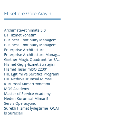
Etiketlere Göre Arayın
Archimate
Archimate 3.0
BT Hizmet Yönetimi
Business Continuity Management
Business Continuity Management System
Enterprise Architecture
Enterprise Architecture Management
Gartner Magic Quadrant for EA Tools 2020
Hizmet Geçiş
Hizmet Stratejisi
Hizmet Tasarım
ISO 22301
ITIL Eğitimi ve Sertifika Programı
ITIL Nedir?
Kurumsal Mimari
Kurumsal Mimari Yönetimi
MOS Academy
Master of Service Academy
Neden Kurumsal Mimari?
Servis Operasyonu
Sürekli Hizmet İyileştirme
TOGAF
İş Süreçleri