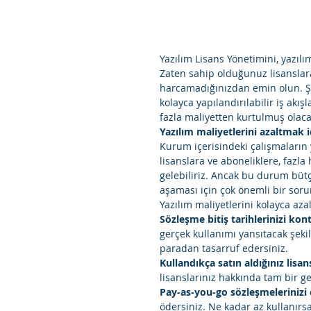
Yazılım Lisans Yönetimini, yazılı
Zaten sahip olduğunuz lisanslar
harcamadığınızdan emin olun. Şir
kolayca yapılandırılabilir iş akış
fazla maliyetten kurtulmuş olaca
Yazılım maliyetlerini azaltmak i
Kurum içerisindeki çalışmaların 
lisanslara ve aboneliklere, fazl
gelebiliriz. Ancak bu durum bütçe
aşaması için çok önemli bir soru
Yazılım maliyetlerini kolayca aza
Sözleşme bitiş tarihlerinizi kont
gerçek kullanımı yansıtacak şek
paradan tasarruf edersiniz.
Kullandıkça satın aldığınız lisan
lisanslarınız hakkında tam bir ge
Pay-as-you-go sözleşmelerinizi
ödersiniz. Ne kadar az kullanırs