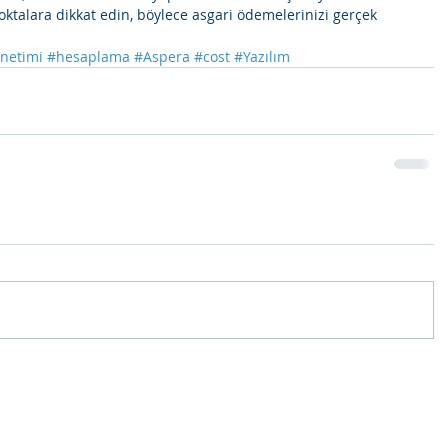
oktalara dikkat edin, böylece asgari ödemelerinizi gerçek 
önetimi
#hesaplama
#Aspera
#cost
#Yazılım