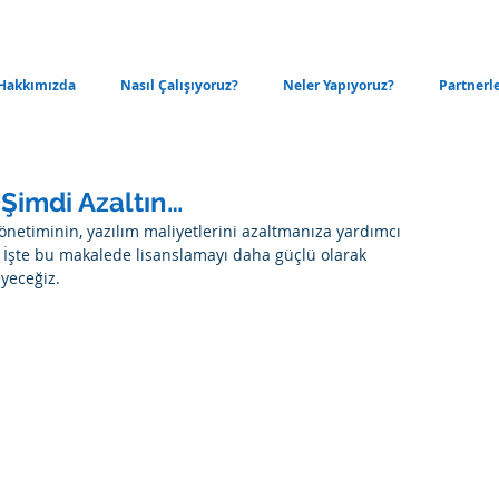
Hakkımızda
Nasıl Çalışıyoruz?
Neler Yapıyoruz?
Partnerl
 Şimdi Azaltın…
netiminin, yazılım maliyetlerini azaltmanıza yardımcı 
 İşte bu makalede lisanslamayı daha güçlü olarak 
yeceğiz. 