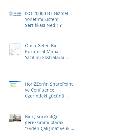
ISO 20000 BT Hizmet
Yönetimi Sistemi
Sertifikası Nedir ?
Öncü Gelen Bir
Kurumsal Mimari
Yazılımı Ekstralarla
Birlikte Gelir…
HoriZZon’ın SharePoint
ve Confluence
üzerindeki gücünü
ortaya çıkarın…
Bir iş sürekliliği
gereksinimi olarak
“Evden Çalışma”​ ve iki
temel ihtiyaç.