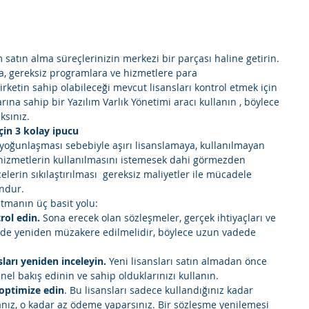
m satın alma süreçlerinizin merkezi bir parçası haline getirin. 
a, gereksiz programlara ve hizmetlere para 
ketin sahip olabileceği mevcut lisansları kontrol etmek için 
larına sahip bir Yazılım Varlık Yönetimi aracı kullanın , böylece 
ksınız. 
çin 3 kolay ipucu
yoğunlaşması sebebiyle aşırı lisanslamaya, kullanılmayan 
a hizmetlerin kullanılmasını istemesek dahi görmezden 
lerin sıkılaştırılması  gereksiz maliyetler ile mücadele 
ndur. 
ltmanın üç basit yolu: 
rol edin.
 Sona erecek olan sözleşmeler, gerçek ihtiyaçları ve 
ilde yeniden müzakere edilmelidir, böylece uzun vadede 
sları yeniden inceleyin. 
Yeni lisansları satın almadan önce 
nel bakış edinin ve sahip olduklarınızı kullanın. 
 optimize edin
. Bu lisansları sadece kullandığınız kadar 
anız, o kadar az ödeme yaparsınız. Bir sözleşme yenilemesi 