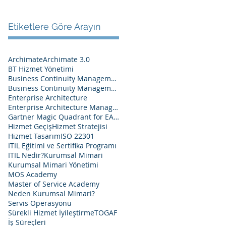
Etiketlere Göre Arayın
Archimate
Archimate 3.0
BT Hizmet Yönetimi
Business Continuity Management
Business Continuity Management System
Enterprise Architecture
Enterprise Architecture Management
Gartner Magic Quadrant for EA Tools 2020
Hizmet Geçiş
Hizmet Stratejisi
Hizmet Tasarım
ISO 22301
ITIL Eğitimi ve Sertifika Programı
ITIL Nedir?
Kurumsal Mimari
Kurumsal Mimari Yönetimi
MOS Academy
Master of Service Academy
Neden Kurumsal Mimari?
Servis Operasyonu
Sürekli Hizmet İyileştirme
TOGAF
İş Süreçleri