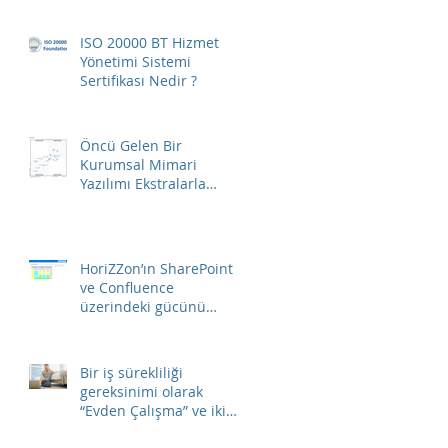
ISO 20000 BT Hizmet
Yönetimi Sistemi
Sertifikası Nedir ?
Öncü Gelen Bir
Kurumsal Mimari
Yazılımı Ekstralarla
Birlikte Gelir…
HoriZZon’ın SharePoint
ve Confluence
üzerindeki gücünü
ortaya çıkarın…
Bir iş sürekliliği
gereksinimi olarak
“Evden Çalışma”​ ve iki
temel ihtiyaç.