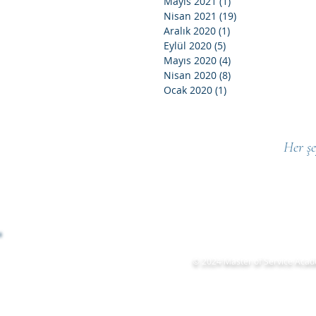
Mayıs 2021
(1)
1 yazı
Nisan 2021
(19)
19 yazı
Aralık 2020
(1)
1 yazı
Eylül 2020
(5)
5 yazı
Mayıs 2020
(4)
4 yazı
Nisan 2020
(8)
8 yazı
Ocak 2020
(1)
1 yazı
Her şe
© 2024 Master of Service Aca